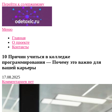
Перейти к содержимому
Меню
Подбор профессии и направления обучения с нуля — обзоры,
ПрофГид Онлайн
советы экспертов
Главная
О проекте
Контакты
10 Причин учиться в колледже
программирования — Почему это важно для
вашей карьеры
17.08.2025
Комментариев нет