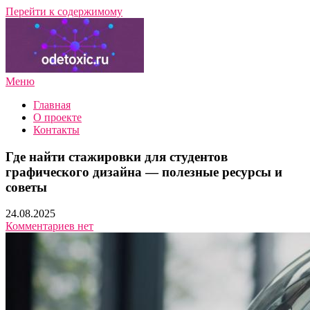
Перейти к содержимому
Меню
Подбор профессии и направления обучения с нуля — обзоры,
ПрофГид Онлайн
советы экспертов
Главная
О проекте
Контакты
Где найти стажировки для студентов
графического дизайна — полезные ресурсы и
советы
24.08.2025
Комментариев нет