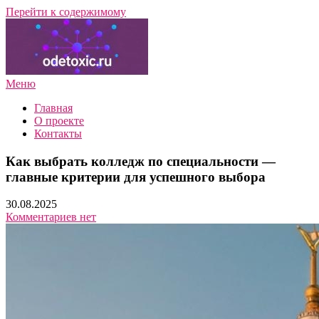
Перейти к содержимому
Меню
Подбор профессии и направления обучения с нуля — обзоры,
ПрофГид Онлайн
советы экспертов
Главная
О проекте
Контакты
Как выбрать колледж по специальности —
главные критерии для успешного выбора
30.08.2025
Комментариев нет