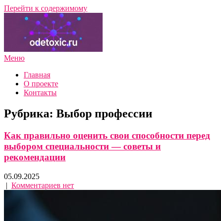
Перейти к содержимому
Меню
Подбор профессии и направления обучения с нуля — обзоры,
ПрофГид Онлайн
советы экспертов
Главная
О проекте
Контакты
Рубрика:
Выбор профессии
Как правильно оценить свои способности перед
выбором специальности — советы и
рекомендации
05.09.2025
|
Комментариев нет