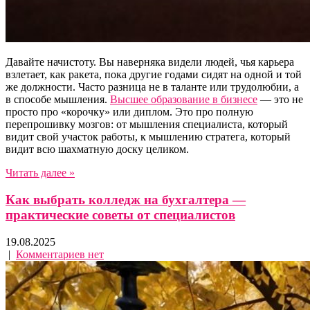
Давайте начистоту. Вы наверняка видели людей, чья карьера
взлетает, как ракета, пока другие годами сидят на одной и той
же должности. Часто разница не в таланте или трудолюбии, а
в способе мышления.
Высшее образование в бизнесе
— это не
просто про «корочку» или диплом. Это про полную
перепрошивку мозгов: от мышления специалиста, который
видит свой участок работы, к мышлению стратега, который
видит всю шахматную доску целиком.
Читать далее »
Как выбрать колледж на бухгалтера —
практические советы от специалистов
19.08.2025
|
Комментариев нет